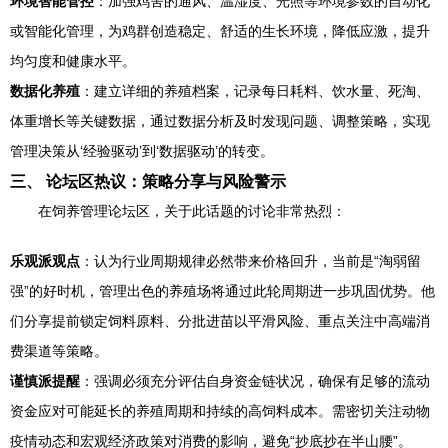
环境智能管控
：加强鸡舍的通风、温湿度、光照等环境参数的自动化
或智能化管理，为鸡群创造稳定、舒适的生长环境，降低应激，提升
均匀度和健康水平。
数据化养殖
：建立详细的养殖档案，记录每日耗料、饮水量、死淘、
体重增长等关键数据，通过数据分析及时发现问题、调整策略，实现
管理决策从‘经验驱动’到‘数据驱动’的转变。
三、 论坛区热议：策略分享与风险警示
在饲养管理论坛区，关于此话题的讨论非常热烈：
乐观派观点
：认为行业周期规律必然带来价格回升，当前是“淘弱留
强”的好时机，管理出色的养殖场将通过此轮周期进一步巩固优势。他
们分享提前锁定饲料原料、分批进苗以平滑风险、重点关注中高端消
费渠道等策略。
谨慎派提醒
：强调必须充分评估自身资金链状况，确保有足够的流动
资金应对可能延长的养殖周期和持续的高饲料成本。需密切关注动物
疫情动态和宏观经济政策对消费的影响，避免“抄底抄在半山腰”。