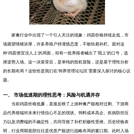
家禽行业中出现了一个引人关注的现象：鸡苗价格持续走低，市
场观望情绪浓厚，许多养殖户持谨慎态度，不敢轻易补栏。面对这
种‘鸡苗便宜没人上’的局面，却有一批养殖者喊出了‘我上’的口号，选
择逆势入场。这一决策背后，是单纯的投机冒险，还是基于理性分析
的长期布局？这恰恰是我们在‘饲养管理论坛区’需要深入探讨的核心议
题。
一、 市场低迷期的理性思考：风险与机遇并存
当前鸡苗价格低廉，直接反映了上游种禽产能相对过剩、下游商
品代养殖端对未来行情信心不足的现状。饲料成本高企、疾病防控压
力以及消费端的不确定性，共同导致了补栏积极性受挫。历史经验表
明，行业周期底部往往是优质产能进行战略布局的窗口期。此时入场