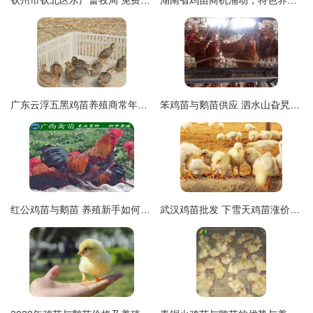
钦州市钦北区水产畜牧局 免费送防疫送鸡苗鸭苗，助力平吉群众致富新路径
湖南省鸡苗商机涌动，特色养殖引领食品产业新风向
广东云浮五黑鸡苗养殖商常年供应优质鸡苗
笨鸡苗与鹅苗供应 泗水山旮旯孵化场的天然养殖优选
红公鸡苗与鹅苗 养殖新手如何选择合适的家禽苗种
武汉鸡苗批发 下雪天鸡苗涨价，免费咨询鹅苗最新行情