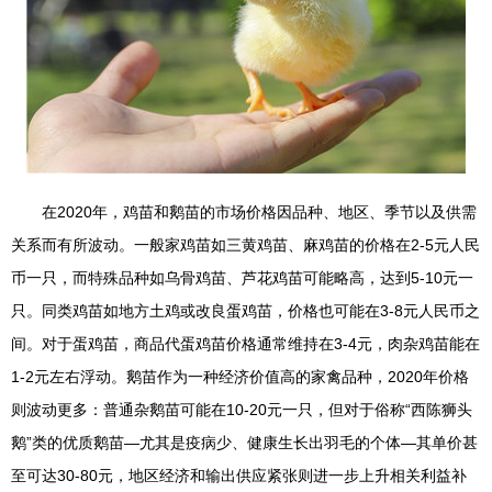
在2020年，鸡苗和鹅苗的市场价格因品种、地区、季节以及供需
关系而有所波动。一般家鸡苗如三黄鸡苗、麻鸡苗的价格在2-5元人民
币一只，而特殊品种如乌骨鸡苗、芦花鸡苗可能略高，达到5-10元一
只。同类鸡苗如地方土鸡或改良蛋鸡苗，价格也可能在3-8元人民币之
间。对于蛋鸡苗，商品代蛋鸡苗价格通常维持在3-4元，肉杂鸡苗能在
1-2元左右浮动。鹅苗作为一种经济价值高的家禽品种，2020年价格
则波动更多：普通杂鹅苗可能在10-20元一只，但对于俗称“西陈狮头
鹅”类的优质鹅苗—尤其是疫病少、健康生长出羽毛的个体—其单价甚
至可达30-80元，地区经济和输出供应紧张则进一步上升相关利益补