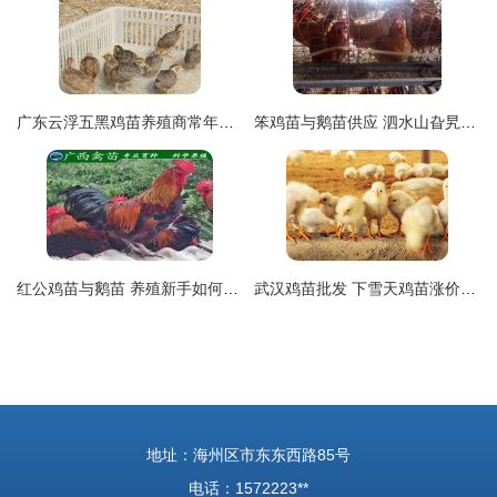
广东云浮五黑鸡苗养殖商常年供应优质鸡苗
笨鸡苗与鹅苗供应 泗水山旮旯孵化场的天然养殖优选
红公鸡苗与鹅苗 养殖新手如何选择合适的家禽苗种
武汉鸡苗批发 下雪天鸡苗涨价，免费咨询鹅苗最新行情
地址：海州区市东东西路85号
电话：1572223**