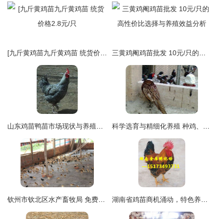
[九斤黄鸡苗九斤黄鸡苗 统货价格2.8元/只
三黄鸡阉鸡苗批发 10元/只的高性价比选择与养殖效益分析
山东鸡苗鸭苗市场现状与养殖前景分析
科学选育与精细化养殖 种鸡、商品山鸡及山鸡鸡苗的管理之道
钦州市钦北区水产畜牧局 免费送防疫送鸡苗鸭苗，助力平吉群众致富新路径
湖南省鸡苗商机涌动，特色养殖引领食品产业新风向