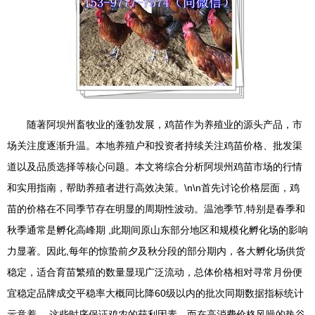
随著阿坝州畜牧业的蓬勃发展，鸡苗作为养殖业的源头产品，市
场关注度逐渐升温。本地养殖户和投资者持续关注鸡苗价格、批发渠
道以及品质选择等核心问题。本文将综合分析阿坝州鸡苗市场的行情
和实用指南，帮助养殖者进行高效决策。\n\n首先讨论价格层面，鸡
苗的价格在不同季节存在明显的周期性波动。温池季节,特别是春季和
秋季通常是孵化高峰期 ,此期间原山东部分地区和规模化孵化场的影响
力显著。因此,每年的惊蛰前夕及秋分段的部分期内，各大孵化场供货
稳定，适合育苗繁殖的数量显现广泛流动，总体价格相对寻常月份便
宜稳定品牌成交平稳率大概同比降60级以内的批次同期数据指标统计
示意着 。这些时序保证鸡农的获利因素、而在高消费价格风噪的热谷